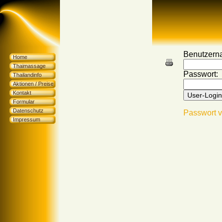
Benutzern
Home
Thaimassage
Passwort:
Thailandinfo
Aktionen / Preise
Kontakt
Formular
Datenschutz
Passwort 
Impressum